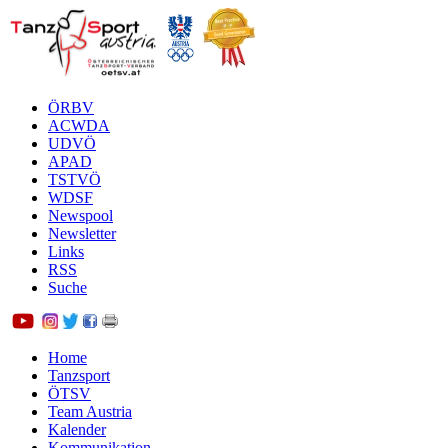
ÖRBV
ACWDA
UDVÖ
APAD
TSTVÖ
WDSF
Newspool
Newsletter
Links
RSS
Suche
Home
Tanzsport
ÖTSV
Team Austria
Kalender
Kommunikation