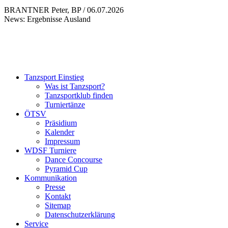
BRANTNER Peter, BP / 06.07.2026
News: Ergebnisse Ausland
Tanzsport Einstieg
Was ist Tanzsport?
Tanzsportklub finden
Turniertänze
ÖTSV
Präsidium
Kalender
Impressum
WDSF Turniere
Dance Concourse
Pyramid Cup
Kommunikation
Presse
Kontakt
Sitemap
Datenschutzerklärung
Service