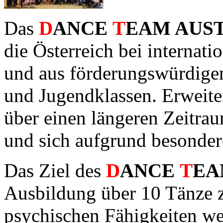
Das
D
ANCE
T
EAM AUS
die Österreich bei internati
und aus förderungswürdigen
und Jugendklassen.
Erweiter
über einen längeren Zeitra
und sich aufgrund
besondere
Das Ziel des
D
ANCE
T
EA
Ausbildung über 10 Tänze 
psychischen Fähigkeiten w