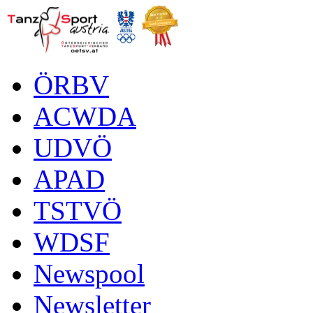
ÖRBV
ACWDA
UDVÖ
APAD
TSTVÖ
WDSF
Newspool
Newsletter