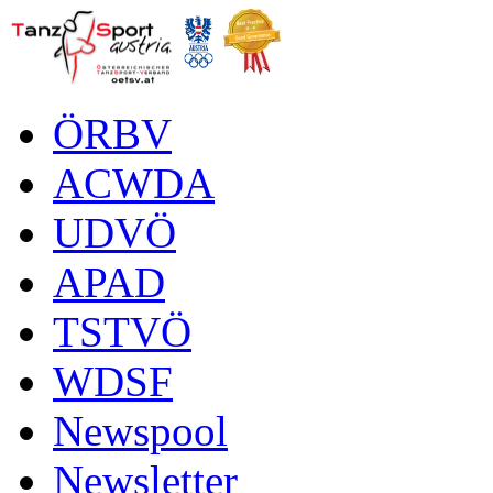
ÖRBV
ACWDA
UDVÖ
APAD
TSTVÖ
WDSF
Newspool
Newsletter