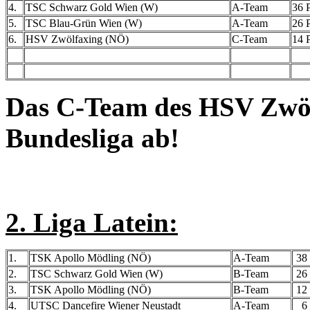
4.
TSC Schwarz Gold Wien (W)
A-Team
36 P
5.
TSC Blau-Grün Wien (W)
A-Team
26 P
6.
HSV Zwölfaxing (NÖ)
C-Team
14 P
Das C-Team des HSV Zwölfa
Bundesliga ab!
2. Liga Latein:
1.
TSK Apollo Mödling (NÖ)
A-Team
38 
2.
TSC Schwarz Gold Wien (W)
B-Team
26 
3.
TSK Apollo Mödling (NÖ)
B-Team
12 
4.
UTSC Dancefire Wiener Neustadt
A-Team
6 P