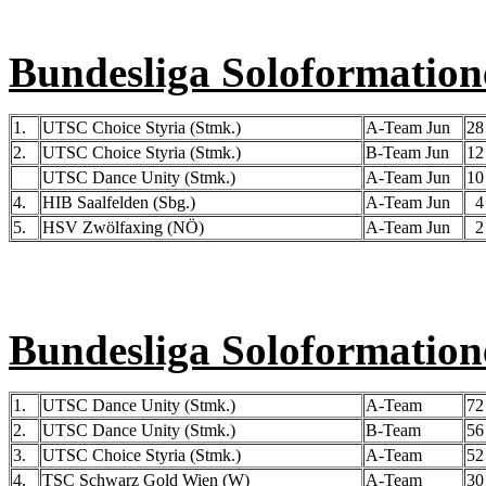
Bundesliga Soloformation
1.
UTSC Choice Styria (Stmk.)
A-Team Jun
28
2.
UTSC Choice Styria (Stmk.)
B-Team Jun
12
UTSC Dance Unity (Stmk.)
A-Team Jun
10
4.
HIB Saalfelden (Sbg.)
A-Team Jun
4 
5.
HSV Zwölfaxing (NÖ)
A-Team Jun
2 
Bundesliga Soloformation
1.
UTSC Dance Unity (Stmk.)
A-Team
72
2.
UTSC Dance Unity (Stmk.)
B-Team
56
3.
UTSC Choice Styria (Stmk.)
A-Team
52
4.
TSC Schwarz Gold Wien (W)
A-Team
30