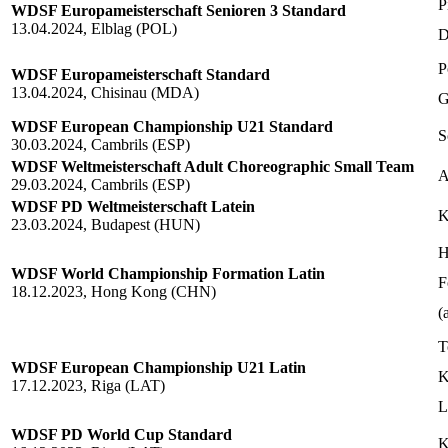
P
WDSF Europameisterschaft Senioren 3 Standard
13.04.2024, Elblag (POL)
D
P
WDSF Europameisterschaft Standard
13.04.2024, Chisinau (MDA)
G
WDSF European Championship U21 Standard
S
30.03.2024, Cambrils (ESP)
WDSF Weltmeisterschaft Adult Choreographic Small Team
A
29.03.2024, Cambrils (ESP)
WDSF PD Weltmeisterschaft Latein
K
23.03.2024, Budapest (HUN)
H
WDSF World Championship Formation Latin
F
18.12.2023, Hong Kong (CHN)
(
T
WDSF European Championship U21 Latin
K
17.12.2023, Riga (LAT)
L
WDSF PD World Cup Standard
K