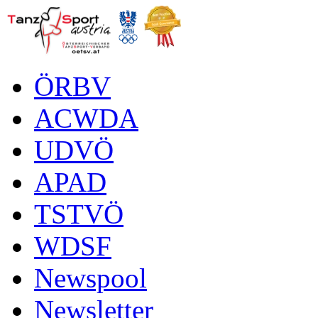
ÖRBV
ACWDA
UDVÖ
APAD
TSTVÖ
WDSF
Newspool
Newsletter