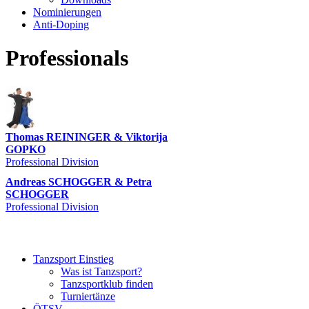
Nominierungen
Anti-Doping
Professionals
Thomas REININGER & Viktorija
GOPKO
Professional Division
Andreas SCHOGGER & Petra
SCHOGGER
Professional Division
Tanzsport Einstieg
Was ist Tanzsport?
Tanzsportklub finden
Turniertänze
ÖTSV