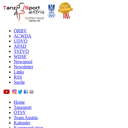
ÖRBV
ACWDA
UDVÖ
APAD
TSTVÖ
WDSF
Newspool
Newsletter
Links
RSS
Suche
Home
Tanzsport
ÖTSV
Team Austria
Kalender
Kommunikation