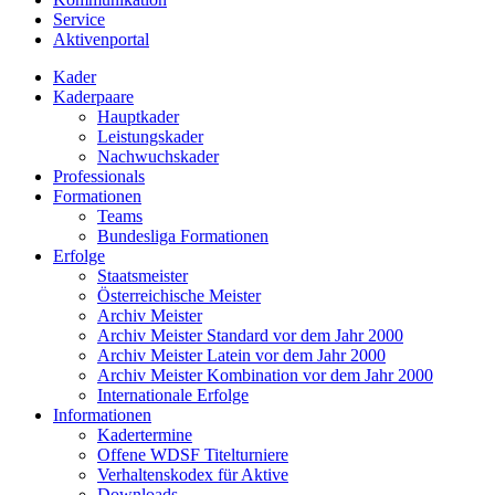
Service
Aktivenportal
Kader
Kaderpaare
Hauptkader
Leistungskader
Nachwuchskader
Professionals
Formationen
Teams
Bundesliga Formationen
Erfolge
Staatsmeister
Österreichische Meister
Archiv Meister
Archiv Meister Standard vor dem Jahr 2000
Archiv Meister Latein vor dem Jahr 2000
Archiv Meister Kombination vor dem Jahr 2000
Internationale Erfolge
Informationen
Kadertermine
Offene WDSF Titelturniere
Verhaltenskodex für Aktive
Downloads