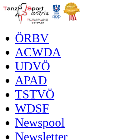
ÖRBV
ACWDA
UDVÖ
APAD
TSTVÖ
WDSF
Newspool
Newsletter