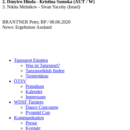
2. Dmytro Hinda - Kristina Sumska (AUT / W)
3. Nikita Melnikov - Sivan Yacoby (Israel)
BRANTNER Peter, BP / 08.06.2026
News: Ergebnisse Ausland
Tanzsport Einstieg
Was ist Tanzsport?
Tanzsportklub finden
Turniertänze
ÖTSV
Präsidium
Kalender
Impressum
WDSF Turniere
Dance Concourse
Pyramid Cup
Kommunikation
Presse
Kontakt