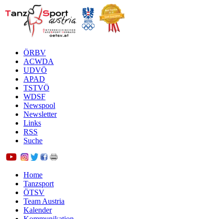
ÖRBV
ACWDA
UDVÖ
APAD
TSTVÖ
WDSF
Newspool
Newsletter
Links
RSS
Suche
Home
Tanzsport
ÖTSV
Team Austria
Kalender
Kommunikation