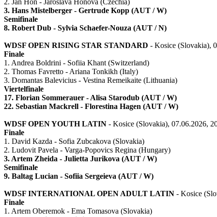
2. Jan Hon - Jaroslava Honova (Czechia)
3. Hans Mistelberger - Gertrude Kopp (AUT / W)
Semifinale
8. Robert Dub - Sylvia Schaefer-Nouza (AUT / N)
WDSF OPEN RISING STAR STANDARD
- Kosice (Slovakia), 
Finale
1. Andrea Boldrini - Sofiia Khant (Switzerland)
2. Thomas Favretto - Ariana Tonkikh (Italy)
3. Domantas Balevicius - Vestina Remeikaite (Lithuania)
Viertelfinale
17. Florian Sommerauer - Alisa Starodub (AUT / W)
22. Sebastian Mackrell - Florestina Hagen (AUT / W)
WDSF OPEN YOUTH LATIN
- Kosice (Slovakia), 07.06.2026, 2
Finale
1. David Kazda - Sofia Zubcakova (Slovakia)
2. Ludovit Pavela - Varga-Popovics Regina (Hungary)
3. Artem Zheida - Julietta Jurikova (AUT / W)
Semifinale
9. Baltag Lucian - Sofiia Sergeieva (AUT / W)
WDSF INTERNATIONAL OPEN ADULT LATIN
- Kosice (Slo
Finale
1. Artem Oberemok - Ema Tomasova (Slovakia)