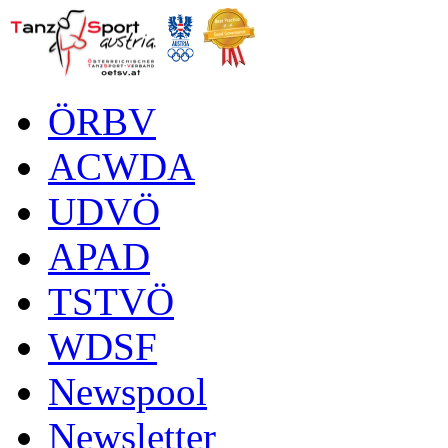
ÖRBV
ACWDA
UDVÖ
APAD
TSTVÖ
WDSF
Newspool
Newsletter