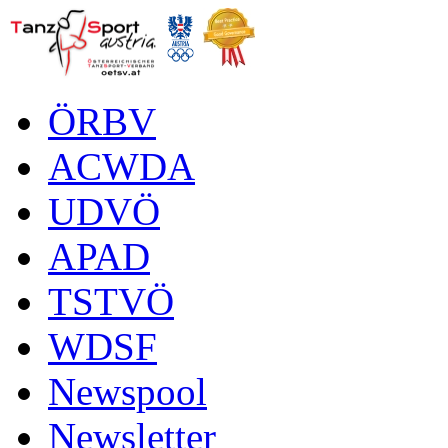
ÖRBV
ACWDA
UDVÖ
APAD
TSTVÖ
WDSF
Newspool
Newsletter