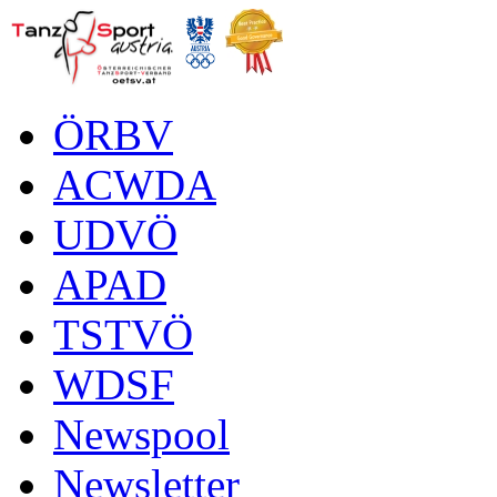
ÖRBV
ACWDA
UDVÖ
APAD
TSTVÖ
WDSF
Newspool
Newsletter