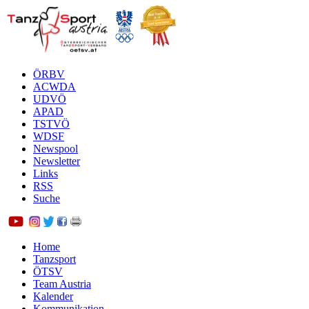
ÖRBV
ACWDA
UDVÖ
APAD
TSTVÖ
WDSF
Newspool
Newsletter
Links
RSS
Suche
Home
Tanzsport
ÖTSV
Team Austria
Kalender
Kommunikation