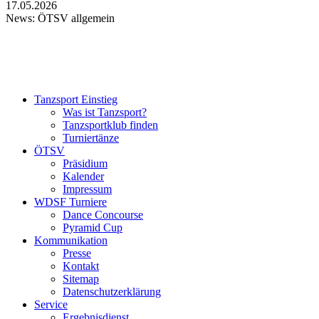
17.05.2026
News: ÖTSV allgemein
Tanzsport Einstieg
Was ist Tanzsport?
Tanzsportklub finden
Turniertänze
ÖTSV
Präsidium
Kalender
Impressum
WDSF Turniere
Dance Concourse
Pyramid Cup
Kommunikation
Presse
Kontakt
Sitemap
Datenschutzerklärung
Service
Ergebnisdienst