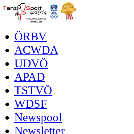
ÖRBV
ACWDA
UDVÖ
APAD
TSTVÖ
WDSF
Newspool
Newsletter