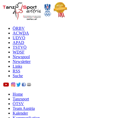
ÖRBV
ACWDA
UDVÖ
APAD
TSTVÖ
WDSF
Newspool
Newsletter
Links
RSS
Suche
Home
Tanzsport
ÖTSV
Team Austria
Kalender
Kommunikation