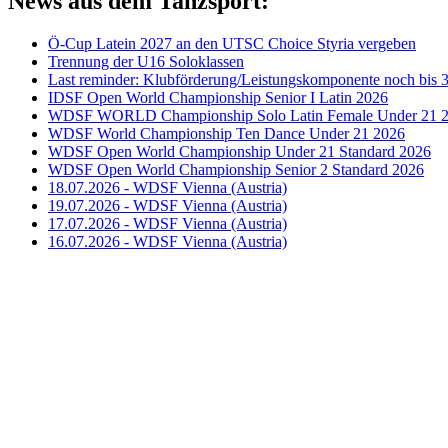
News aus dem Tanzsport:
Ö-Cup Latein 2027 an den UTSC Choice Styria vergeben
Trennung der U16 Soloklassen
Last reminder: Klubförderung/Leistungskomponente noch bis 3
IDSF Open World Championship Senior I Latin 2026
WDSF WORLD Championship Solo Latin Female Under 21 
WDSF World Championship Ten Dance Under 21 2026
WDSF Open World Championship Under 21 Standard 2026
WDSF Open World Championship Senior 2 Standard 2026
18.07.2026 - WDSF Vienna (Austria)
19.07.2026 - WDSF Vienna (Austria)
17.07.2026 - WDSF Vienna (Austria)
16.07.2026 - WDSF Vienna (Austria)