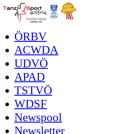
ÖRBV
ACWDA
UDVÖ
APAD
TSTVÖ
WDSF
Newspool
Newsletter