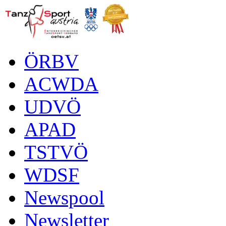
ÖRBV
ACWDA
UDVÖ
APAD
TSTVÖ
WDSF
Newspool
Newsletter